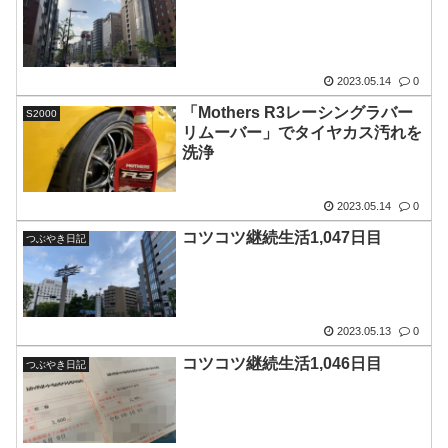
2023.05.14
0
「Mothers R3レーシングラバー
S2000
リムーバー」でタイヤカス汚れを
洗浄
2023.05.14
0
コツコツ継続生活1,047日目
つぶやき日記
2023.05.13
0
コツコツ継続生活1,046日目
つぶやき日記