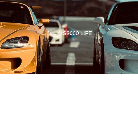
コツコツS2000 LIFE！