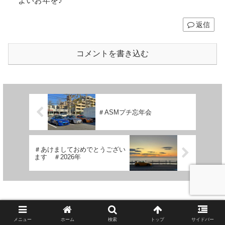
よいお年を♪
返信
コメントを書き込む
＃ASMプチ忘年会
＃あけましておめでとうござい
ます ＃2026年
メニュー
ホーム
検索
トップ
サイドバー