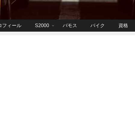
ロフィール
S2000
バモス
バイク
資格