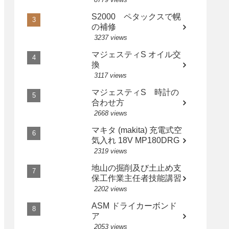
S2000 ペタックスで幌
の補修
3237 views
マジェスティS オイル交
換
3117 views
マジェスティS 時計の
合わせ方
2668 views
マキタ (makita) 充電式空
気入れ 18V MP180DRG
2319 views
地山の掘削及び土止め支
保工作業主任者技能講習
2202 views
ASM ドライカーボンド
ア
2053 views