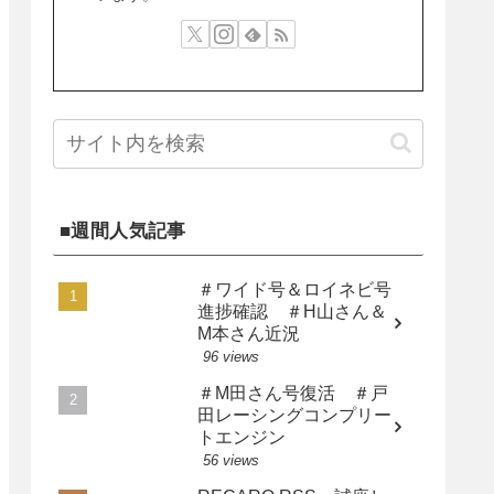
■週間人気記事
＃ワイド号＆ロイネビ号
進捗確認 ＃H山さん＆
M本さん近況
96 views
＃M田さん号復活 ＃戸
田レーシングコンプリー
トエンジン
56 views