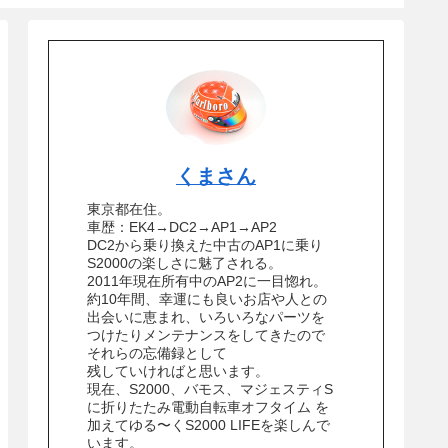
くまさん
東京都在住。
車歴：EK4→DC2→AP1→AP2
DC2から乗り換えた中古のAP1に乗り
S2000の楽しさに魅了される。
2011年現在所有中のAP2に一目惚れ。
約10年間、幸運にも良いお店や人との
出会いに恵まれ、いろいろなパーツを
つけたりメンテナンスをしてきたので
それらの忘備録として
残していければと思います。
現在、S2000、バモス、マジェスティS
に折りたたみ電動自転車オフタイム を
加えてゆる〜くS2000 LIFEを楽しんで
います。