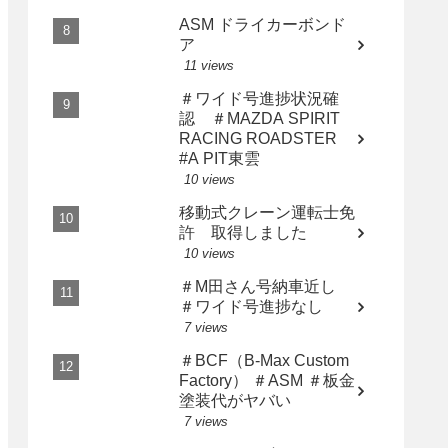
用3点セット
ASM ドライカーボンド
ア
11 views
＃ワイド号進捗状況確
認 ＃MAZDA SPIRIT
RACING ROADSTER
#A PIT東雲
10 views
移動式クレーン運転士免
許 取得しました
10 views
＃M田さん号納車近し
＃ワイド号進捗なし
7 views
＃BCF（B-Max Custom
Factory） ＃ASM ＃板金
塗装代がヤバい
7 views