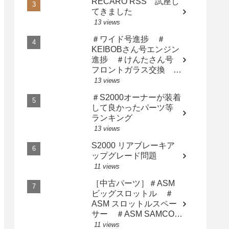
RECARO RSS 試座し
てきました
13 views
＃ワイド号進捗 ＃
KEIBOBさん号エンジン
進捗 ＃けんたさん号
フロントガラス交換 ＃
サト橙さん漢の中の漢に
13 views
なる
＃S2000オーナーが装着
して良かったパーツ等
ランキング
13 views
S2000 リアブレーキア
ップグレード問題
11 views
［中古パーツ］＃ASM
ビッグスロットル ＃
ASM スロットルスペー
サー ＃ASM SAMCO
インテークホース AP2
11 views