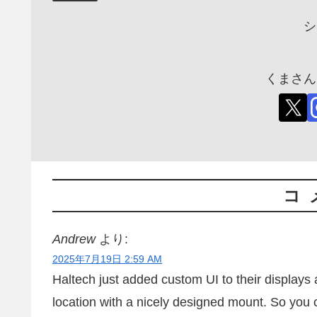
シ
くまさん
コ
Andrew
より:
2025年7月19日 2:59 AM
Haltech just added custom UI to their displays a
location with a nicely designed mount. So you can