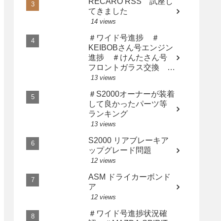
RECARO RSS 試座し
てきました
14 views
＃ワイド号進捗 ＃
KEIBOBさん号エンジン
進捗 ＃けんたさん号
フロントガラス交換 ＃
サト橙さん漢の中の漢に
13 views
なる
＃S2000オーナーが装着
して良かったパーツ等
ランキング
13 views
S2000 リアブレーキア
ップグレード問題
12 views
ASM ドライカーボンド
ア
12 views
＃ワイド号進捗状況確