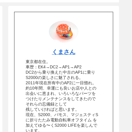
くまさん
東京都在住。
車歴：EK4→DC2→AP1→AP2
DC2から乗り換えた中古のAP1に乗り
S2000の楽しさに魅了される。
2011年現在所有中のAP2に一目惚れ。
約10年間、幸運にも良いお店や人との
出会いに恵まれ、いろいろなパーツを
つけたりメンテナンスをしてきたので
それらの忘備録として
残していければと思います。
現在、S2000、バモス、マジェスティS
に折りたたみ電動自転車オフタイム を
加えてゆる〜くS2000 LIFEを楽しんで
います。