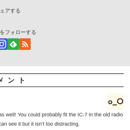
ェアする
をフォローする
メント
s well! You could probably fit the IC-7 in the old radio
 see it but it isn’t too distracting.