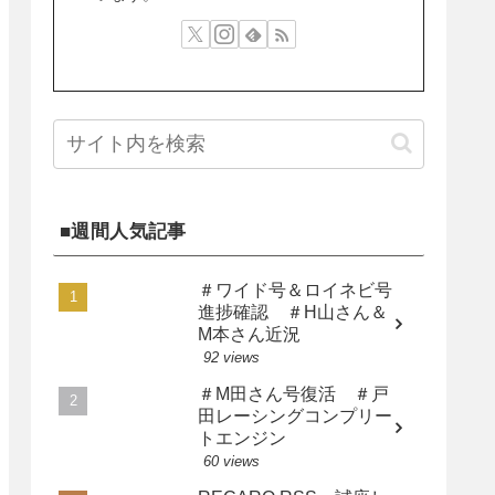
■週間人気記事
＃ワイド号＆ロイネビ号
進捗確認 ＃H山さん＆
M本さん近況
92 views
＃M田さん号復活 ＃戸
田レーシングコンプリー
トエンジン
60 views