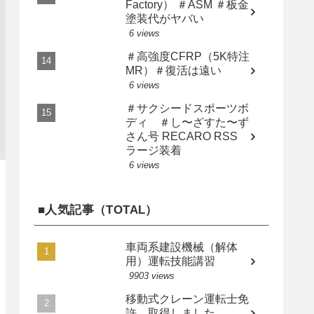
Factory） ＃ASM ＃板金
塗装代がヤバい
6 views
＃高強度CFRP（5K特注
MR）＃復活は遠い
6 views
＃サクシードスポーツボ
ディ ＃し〜ざすた〜ず
さん号 RECARO RSS
ラージ装着
6 views
■人気記事（TOTAL）
車両系建設機械（解体
用）運転技能講習
9903 views
移動式クレーン運転士免
許 取得しました