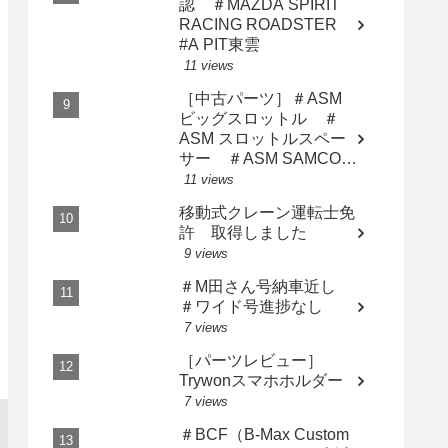
認 ＃MAZDA SPIRIT
RACING ROADSTER
#A PIT東雲
11 views
［中古パーツ］＃ASM
ビッグスロットル ＃
ASM スロットルスペー
サー ＃ASM SAMCO
インテークホース AP2
11 views
用3点セット
移動式クレーン運転士免
許 取得しました
9 views
＃M田さん号納車近し
＃ワイド号進捗なし
7 views
［パーツレビュー］
Trywonスマホホルダー
7 views
＃BCF（B-Max Custom