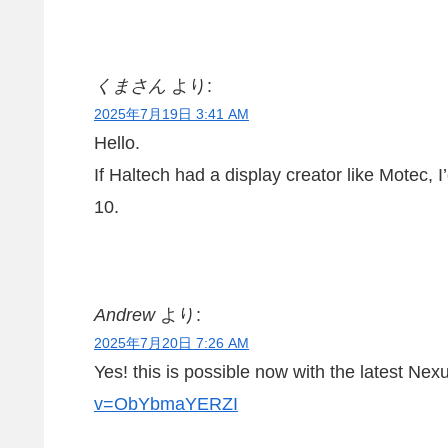
くまさん
より:
2025年7月19日 3:41 AM
Hello.
If Haltech had a display creator like Motec, 
10.
Andrew
より:
2025年7月20日 7:26 AM
Yes! this is possible now with the latest Ne
v=ObYbmaYERZI