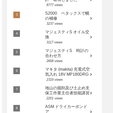
8777 views
S2000 ペタックスで幌
の補修
3237 views
マジェスティS オイル交
換
3117 views
マジェスティS 時計の
合わせ方
2668 views
マキタ (makita) 充電式空
気入れ 18V MP180DRG
2319 views
地山の掘削及び土止め支
保工作業主任者技能講習
2201 views
ASM ドライカーボンド
ア