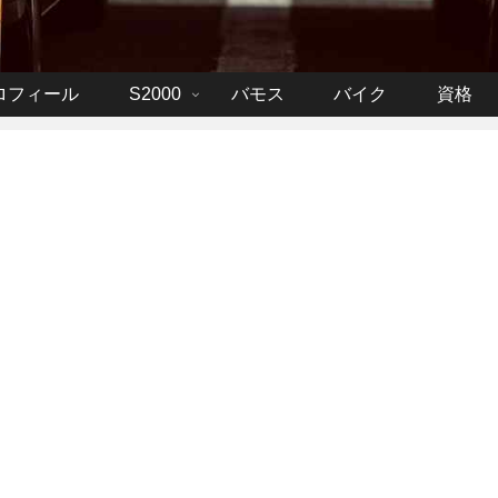
ロフィール
S2000
バモス
バイク
資格