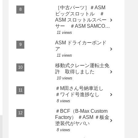
［中古パーツ］＃ASM
ビッグスロットル ＃
ASM スロットルスペー
サー ＃ASM SAMCO
インテークホース AP2
11 views
用3点セット
ASM ドライカーボンド
ア
11 views
移動式クレーン運転士免
許 取得しました
10 views
＃M田さん号納車近し
＃ワイド号進捗なし
8 views
＃BCF（B-Max Custom
Factory） ＃ASM ＃板金
塗装代がヤバい
8 views