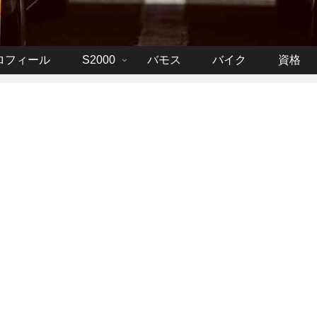
ロフィール
S2000
バモス
バイク
資格