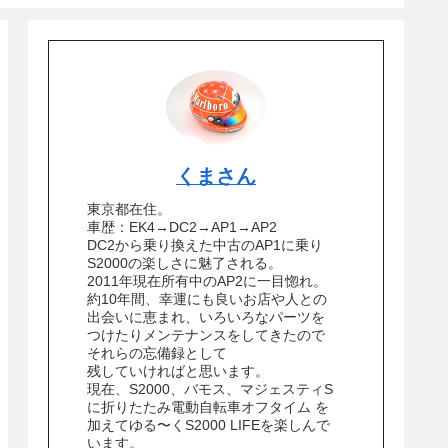
くまさん
東京都在住。
車歴：EK4→DC2→AP1→AP2
DC2から乗り換えた中古のAP1に乗り
S2000の楽しさに魅了される。
2011年現在所有中のAP2に一目惚れ。
約10年間、幸運にも良いお店や人との
出会いに恵まれ、いろいろなパーツを
つけたりメンテナンスをしてきたので
それらの忘備録として
残していければと思います。
現在、S2000、バモス、マジェスティS
に折りたたみ電動自転車オフタイム を
加えてゆる〜くS2000 LIFEを楽しんで
います。