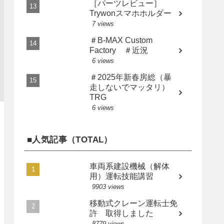
［パーツレビュー］
Trywonスマホホルダー
7 views
＃B-MAX Custom
Factory ＃近況
6 views
＃2025年新春房総（暴
走しないでマッタリ）
TRG
6 views
■人気記事（TOTAL）
車両系建設機械（解体
用）運転技能講習
9903 views
移動式クレーン運転士免
許 取得しました
8779 views