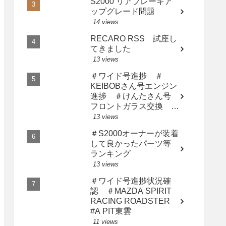
S2000 リアブレーキア
ップグレード問題
14 views
RECARO RSS 試座し
てきました
13 views
＃ワイド号進捗 ＃
KEIBOBさん号エンジン
進捗 ＃けんたさん号
フロントガラス交換 ＃
サト橙さん漢の中の漢に
13 views
なる
＃S2000オーナーが装着
して良かったパーツ等
ランキング
13 views
＃ワイド号進捗状況確
認 ＃MAZDA SPIRIT
RACING ROADSTER
#A PIT東雲
11 views