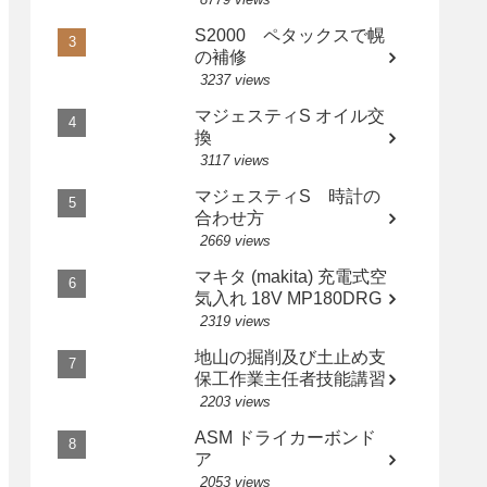
S2000 ペタックスで幌
の補修
3237 views
マジェスティS オイル交
換
3117 views
マジェスティS 時計の
合わせ方
2669 views
マキタ (makita) 充電式空
気入れ 18V MP180DRG
2319 views
地山の掘削及び土止め支
保工作業主任者技能講習
2203 views
ASM ドライカーボンド
ア
2053 views