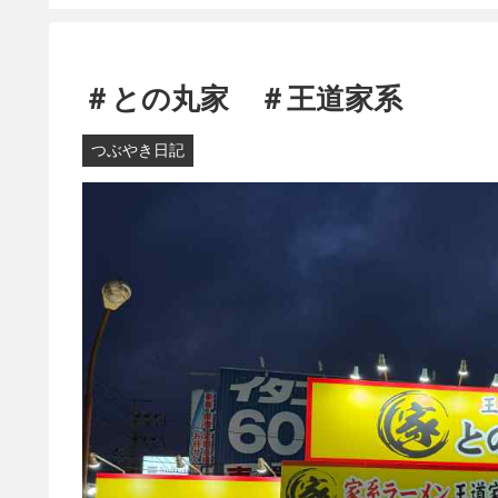
＃との丸家 ＃王道家系
つぶやき日記