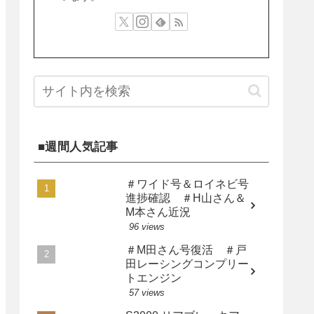
■週間人気記事
＃ワイド号＆ロイネビ号
進捗確認 ＃H山さん＆
M本さん近況
96 views
＃M田さん号復活 ＃戸
田レーシングコンプリー
トエンジン
57 views