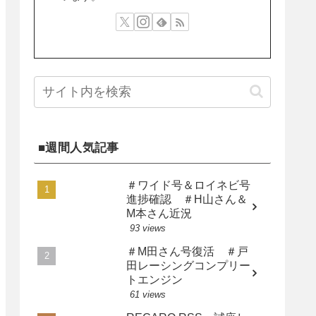
■週間人気記事
＃ワイド号＆ロイネビ号
進捗確認 ＃H山さん＆
M本さん近況
93 views
＃M田さん号復活 ＃戸
田レーシングコンプリー
トエンジン
61 views