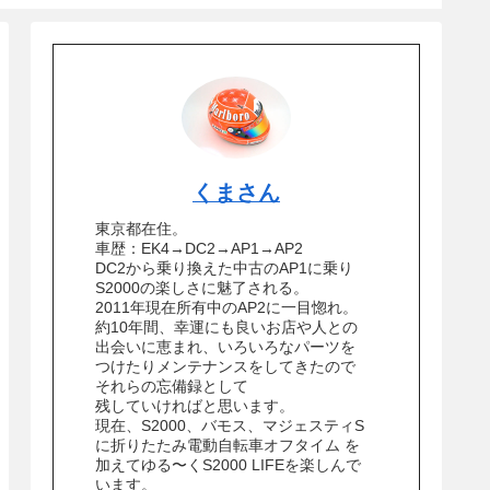
くまさん
東京都在住。
車歴：EK4→DC2→AP1→AP2
DC2から乗り換えた中古のAP1に乗り
S2000の楽しさに魅了される。
2011年現在所有中のAP2に一目惚れ。
約10年間、幸運にも良いお店や人との
出会いに恵まれ、いろいろなパーツを
つけたりメンテナンスをしてきたので
それらの忘備録として
残していければと思います。
現在、S2000、バモス、マジェスティS
に折りたたみ電動自転車オフタイム を
加えてゆる〜くS2000 LIFEを楽しんで
います。