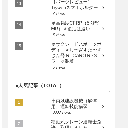
［パーツレビュー］
Trywonスマホホルダー
7 views
＃高強度CFRP（5K特注
MR）＃復活は遠い
6 views
＃サクシードスポーツボ
ディ ＃し〜ざすた〜ず
さん号 RECARO RSS
ラージ装着
6 views
■人気記事（TOTAL）
車両系建設機械（解体
用）運転技能講習
9903 views
移動式クレーン運転士免
許 取得しました