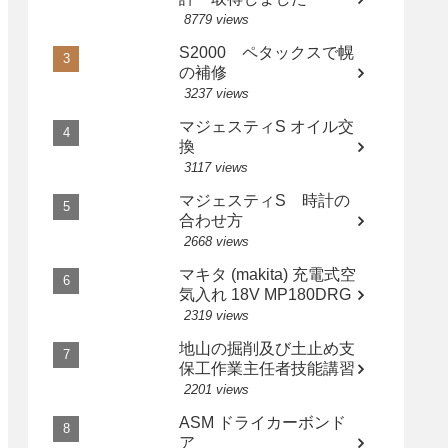
8779 views
S2000 ペタックスで幌
の補修
3237 views
マジェスティS オイル交
換
3117 views
マジェスティS 時計の
合わせ方
2668 views
マキタ (makita) 充電式空
気入れ 18V MP180DRG
2319 views
地山の掘削及び土止め支
保工作業主任者技能講習
2201 views
ASM ドライカーボンド
ア