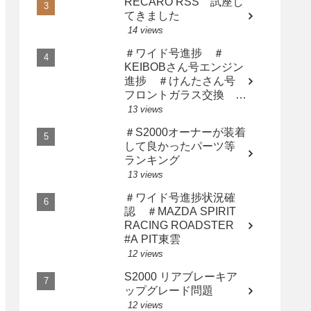
RECARO RSS 試座し
てきました
14 views
＃ワイド号進捗 ＃
KEIBOBさん号エンジン
進捗 ＃けんたさん号
フロントガラス交換 ＃
サト橙さん漢の中の漢に
13 views
なる
＃S2000オーナーが装着
して良かったパーツ等
ランキング
13 views
＃ワイド号進捗状況確
認 ＃MAZDA SPIRIT
RACING ROADSTER
#A PIT東雲
12 views
S2000 リアブレーキア
ップグレード問題
12 views