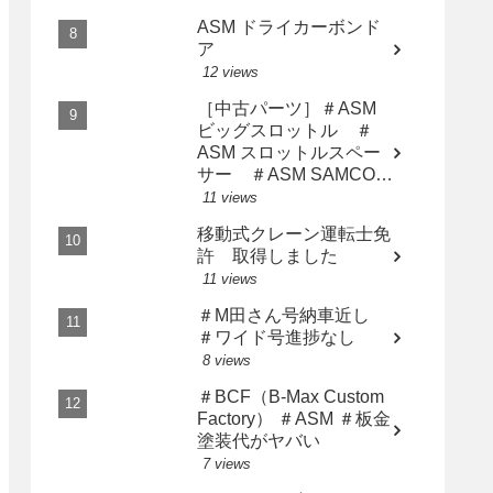
ASM ドライカーボンド
ア
12 views
［中古パーツ］＃ASM
ビッグスロットル ＃
ASM スロットルスペー
サー ＃ASM SAMCO
インテークホース AP2
11 views
用3点セット
移動式クレーン運転士免
許 取得しました
11 views
＃M田さん号納車近し
＃ワイド号進捗なし
8 views
＃BCF（B-Max Custom
Factory） ＃ASM ＃板金
塗装代がヤバい
7 views