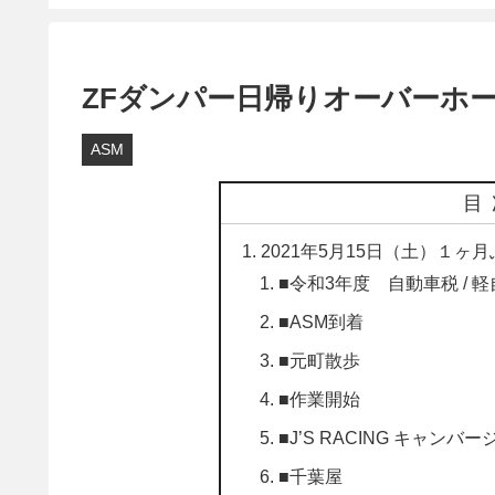
ZFダンパー日帰りオーバーホ
ASM
目
2021年5月15日（土）１ヶ月
■令和3年度 自動車税 / 
■ASM到着
■元町散歩
■作業開始
■J’S RACING キャ
■千葉屋