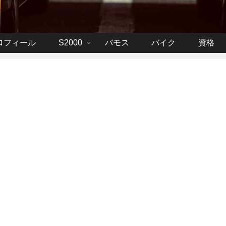
ロフィール
S2000
バモス
バイク
資格