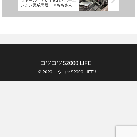
ストール ＃KEIBOBさん号エ
ンジン完成間近 ＃ももさん号
復活間近 ＃ハルテック セッ
ティング ＃ASM ＃純正パー
ツ在庫豊富 ＃MT OH ＃ワン
ちゃん ＃牛バララーメン
コツコツS2000 LIFE！
© 2020 コツコツS2000 LIFE！.