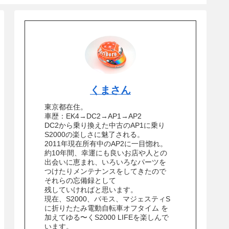
くまさん
東京都在住。
車歴：EK4→DC2→AP1→AP2
DC2から乗り換えた中古のAP1に乗り
S2000の楽しさに魅了される。
2011年現在所有中のAP2に一目惚れ。
約10年間、幸運にも良いお店や人との
出会いに恵まれ、いろいろなパーツを
つけたりメンテナンスをしてきたので
それらの忘備録として
残していければと思います。
現在、S2000、バモス、マジェスティS
に折りたたみ電動自転車オフタイム を
加えてゆる〜くS2000 LIFEを楽しんで
います。