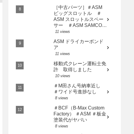
［中古パーツ］＃ASM
ビッグスロットル ＃
ASM スロットルスペー
サー ＃ASM SAMCO
インテークホース AP2
11 views
用3点セット
ASM ドライカーボンド
ア
11 views
移動式クレーン運転士免
許 取得しました
10 views
＃M田さん号納車近し
＃ワイド号進捗なし
8 views
＃BCF（B-Max Custom
Factory） ＃ASM ＃板金
塗装代がヤバい
8 views