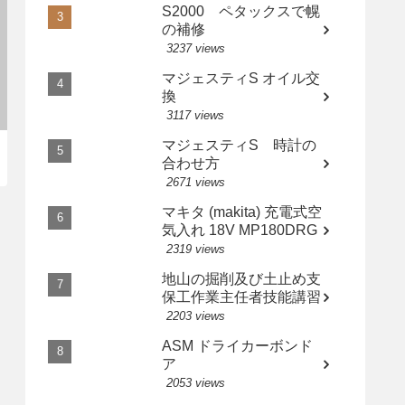
S2000 ペタックスで幌
の補修
3237 views
マジェスティS オイル交
換
3117 views
マジェスティS 時計の
合わせ方
2671 views
マキタ (makita) 充電式空
気入れ 18V MP180DRG
2319 views
地山の掘削及び土止め支
保工作業主任者技能講習
2203 views
ASM ドライカーボンド
ア
2053 views