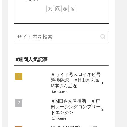
■週間人気記事
＃ワイド号＆ロイネビ号
進捗確認 ＃H山さん＆
M本さん近況
96 views
＃M田さん号復活 ＃戸
田レーシングコンプリー
トエンジン
57 views