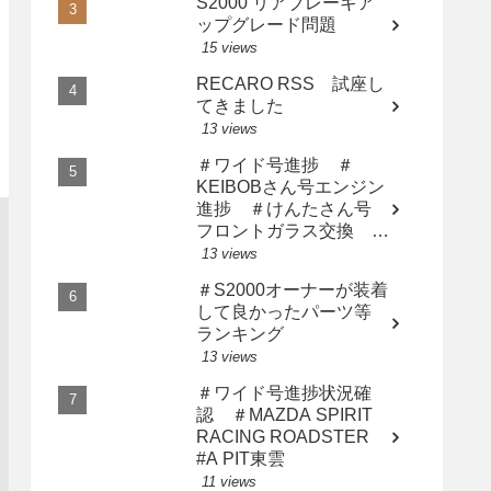
S2000 リアブレーキア
ップグレード問題
15 views
RECARO RSS 試座し
てきました
13 views
＃ワイド号進捗 ＃
KEIBOBさん号エンジン
進捗 ＃けんたさん号
フロントガラス交換 ＃
サト橙さん漢の中の漢に
13 views
なる
＃S2000オーナーが装着
して良かったパーツ等
ランキング
13 views
＃ワイド号進捗状況確
認 ＃MAZDA SPIRIT
RACING ROADSTER
#A PIT東雲
11 views