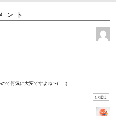
メント
何気に大変ですよね〜(ｰ ｰ;)
返信