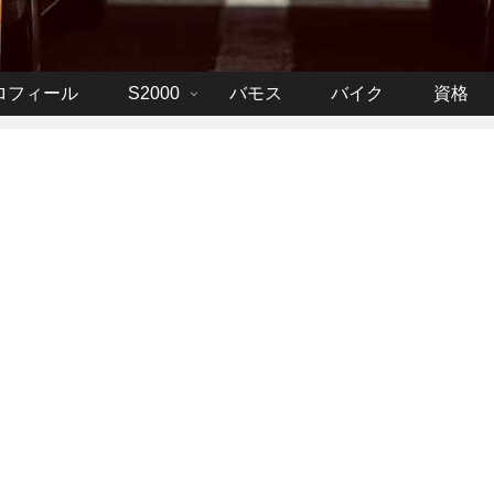
ロフィール
S2000
バモス
バイク
資格