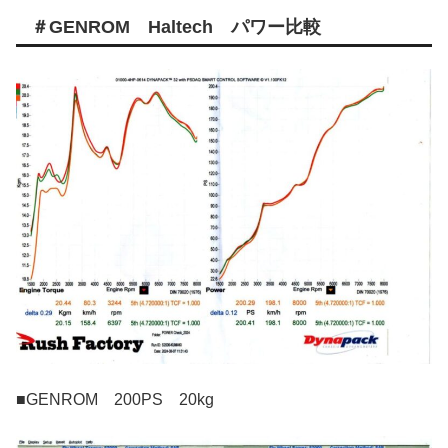
＃GENROM Haltech パワー比較
■GENROM 200PS 20kg