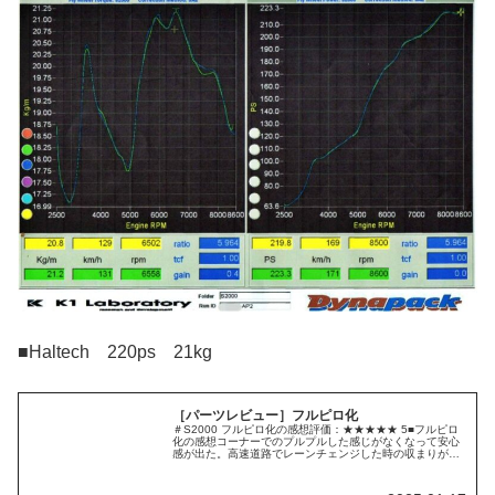
■Haltech 220ps 21kg
［パーツレビュー］フルピロ化
＃S2000 フルピロ化の感想評価：★★★★★ 5■フルピロ
化の感想コーナーでのプルプルした感じがなくなって安心
感が出た。高速道路でレーンチェンジした時の収まりが抜
群に良くなった。FSWのBコーナーでの切り返し時、スッ
とおさまる感じが良い。...