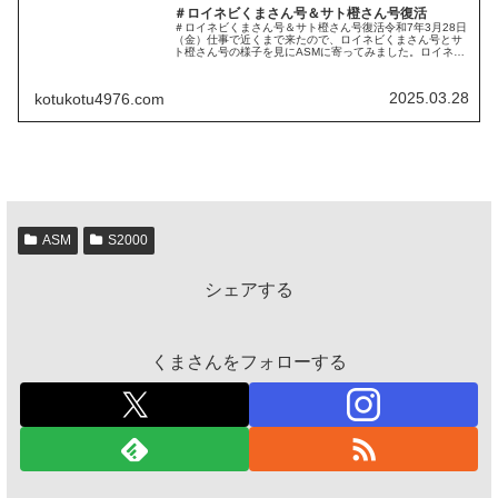
＃ロイネビくまさん号＆サト橙さん号復活
＃ロイネビくまさん号＆サト橙さん号復活令和7年3月28日
（金）仕事で近くまで来たので、ロイネビくまさん号とサ
ト橙さん号の様子を見にASMに寄ってみました。ロイネビ
くまさん号は、もうすでにピーナツを交換して復活してお
りました。PITを覗くと、...
2025.03.28
kotukotu4976.com
ASM
S2000
シェアする
くまさんをフォローする