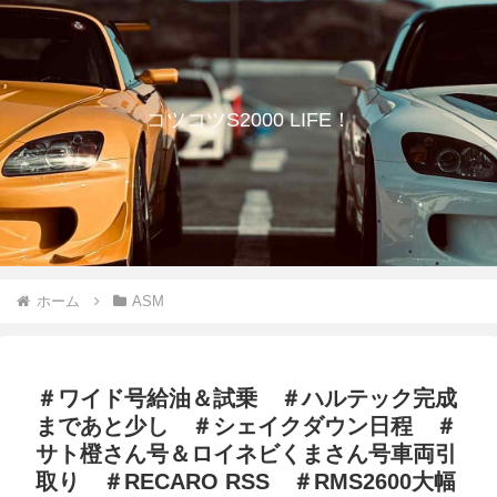
コツコツS2000 LIFE！
ホーム
ASM
＃ワイド号給油＆試乗 ＃ハルテック完成
まであと少し ＃シェイクダウン日程 ＃
サト橙さん号＆ロイネビくまさん号車両引
取り ＃RECARO RSS ＃RMS2600大幅