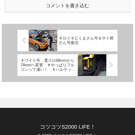
コメントを書き込む
＃ロイネビくまさん号＆サト橙
さん号復活
＃ワイド号 電スロ68mmから
74mmへ変更 ＃やっぱりフル
コンって凄い！ ＃ハルテック
最高♫ ＃WOLFさん号 ASM
MOMO TUNER32φ装着 ＃
ASM ＃酔亭 ＃味噌ラーメ
ン
コツコツS2000 LIFE！