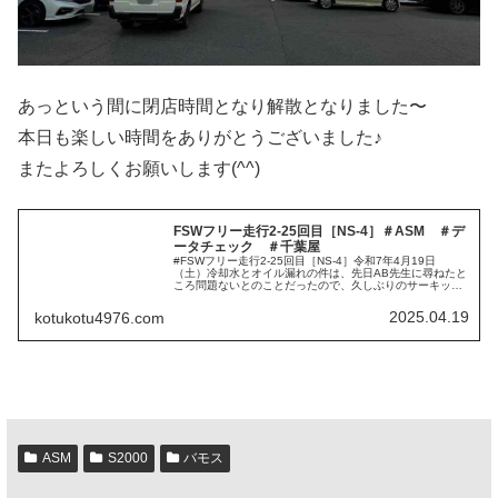
あっという間に閉店時間となり解散となりました〜
本日も楽しい時間をありがとうございました♪
またよろしくお願いします(^^)
FSWフリー走行2-25回目［NS-4］＃ASM ＃デ
ータチェック ＃千葉屋
#FSWフリー走行2-25回目［NS-4］令和7年4月19日
（土）冷却水とオイル漏れの件は、先日AB先生に尋ねたと
ころ問題ないとのことだったので、久しぶりのサーキット
走行を満喫してきました。気温14℃とすっかり暖かくなっ
てタイムを出せる感じ...
2025.04.19
kotukotu4976.com
ASM
S2000
バモス