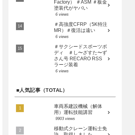
Factory） ＃ASM ＃板金
塗装代がヤバい
6 views
＃高強度CFRP（5K特注
MR）＃復活は遠い
6 views
＃サクシードスポーツボ
ディ ＃し〜ざすた〜ず
さん号 RECARO RSS
ラージ装着
6 views
■人気記事（TOTAL）
車両系建設機械（解体
用）運転技能講習
9903 views
移動式クレーン運転士免
許 取得しました