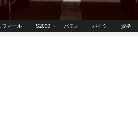
ロフィール
S2000
バモス
バイク
資格