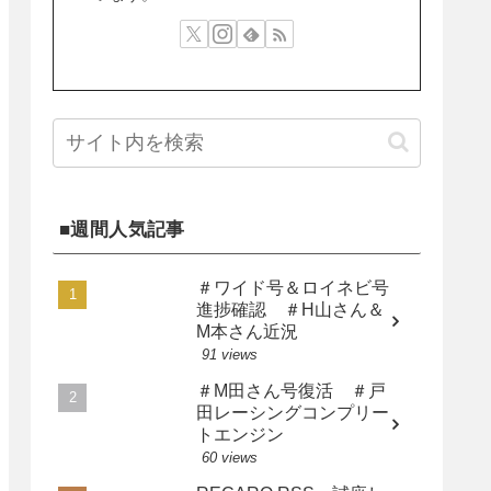
■週間人気記事
＃ワイド号＆ロイネビ号
進捗確認 ＃H山さん＆
M本さん近況
91 views
＃M田さん号復活 ＃戸
田レーシングコンプリー
トエンジン
60 views