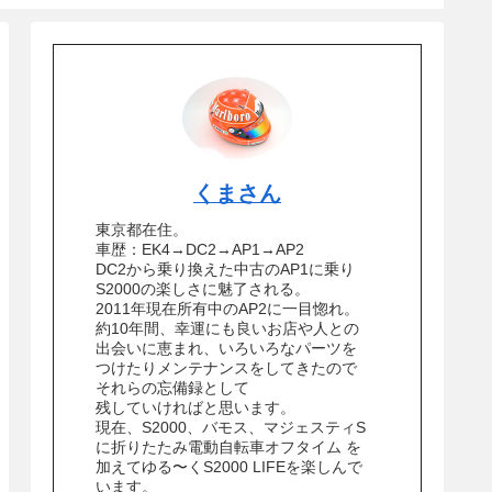
くまさん
東京都在住。
車歴：EK4→DC2→AP1→AP2
DC2から乗り換えた中古のAP1に乗り
S2000の楽しさに魅了される。
2011年現在所有中のAP2に一目惚れ。
約10年間、幸運にも良いお店や人との
出会いに恵まれ、いろいろなパーツを
つけたりメンテナンスをしてきたので
それらの忘備録として
残していければと思います。
現在、S2000、バモス、マジェスティS
に折りたたみ電動自転車オフタイム を
加えてゆる〜くS2000 LIFEを楽しんで
います。