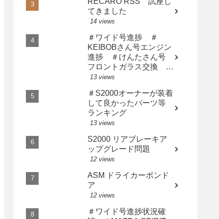
RECARO RSS 試座し
てきました
14 views
＃ワイド号進捗 ＃
KEIBOBさん号エンジン
進捗 ＃けんたさん号
フロントガラス交換 ＃
サト橙さん漢の中の漢に
13 views
なる
＃S2000オーナーが装着
して良かったパーツ等
ランキング
13 views
S2000 リアブレーキア
ップグレード問題
12 views
ASM ドライカーボンド
ア
12 views
＃ワイド号進捗状況確