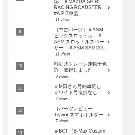
認 ＃MAZDA SPIRIT
RACING ROADSTER
#A PIT東雲
11 views
［中古パーツ］＃ASM
ビッグスロットル ＃
ASM スロットルスペー
サー ＃ASM SAMCO
インテークホース AP2
11 views
用3点セット
移動式クレーン運転士免
許 取得しました
9 views
＃M田さん号納車近し
＃ワイド号進捗なし
7 views
［パーツレビュー］
Trywonスマホホルダー
7 views
＃BCF（B-Max Custom