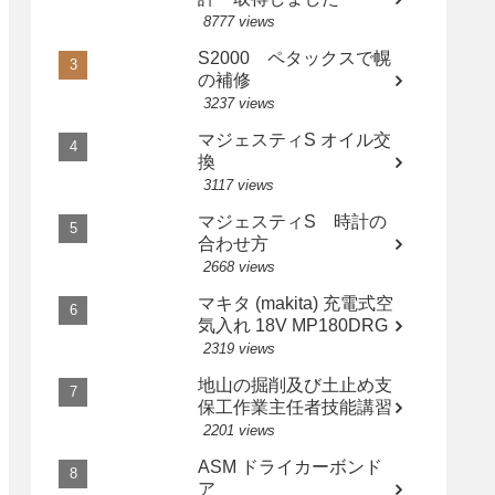
8777 views
S2000 ペタックスで幌
の補修
3237 views
マジェスティS オイル交
換
3117 views
マジェスティS 時計の
合わせ方
2668 views
マキタ (makita) 充電式空
気入れ 18V MP180DRG
2319 views
地山の掘削及び土止め支
保工作業主任者技能講習
2201 views
ASM ドライカーボンド
ア