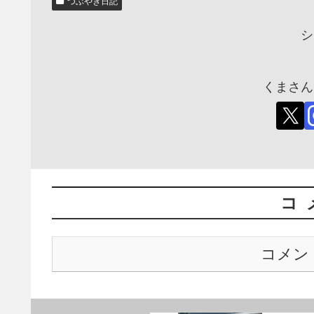
つぶやき日記
シ
くまさん
コ
コメン