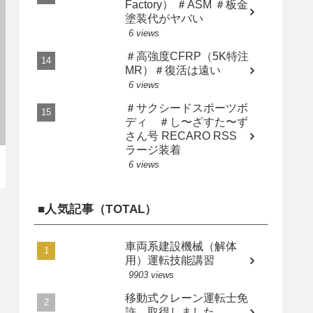
Factory） ＃ASM ＃板金
塗装代がヤバい
6 views
＃高強度CFRP（5K特注
MR）＃復活は遠い
6 views
＃サクシードスポーツボ
ディ ＃し〜ざすた〜ず
さん号 RECARO RSS
ラージ装着
6 views
■人気記事（TOTAL）
車両系建設機械（解体
用）運転技能講習
9903 views
移動式クレーン運転士免
許 取得しました