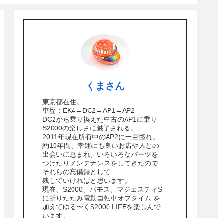
くまさん
東京都在住。
車歴：EK4→DC2→AP1→AP2
DC2から乗り換えた中古のAP1に乗り
S2000の楽しさに魅了される。
2011年現在所有中のAP2に一目惚れ。
約10年間、幸運にも良いお店や人との
出会いに恵まれ、いろいろなパーツを
つけたりメンテナンスをしてきたので
それらの忘備録として
残していければと思います。
現在、S2000、バモス、マジェスティS
に折りたたみ電動自転車オフタイム を
加えてゆる〜くS2000 LIFEを楽しんで
います。