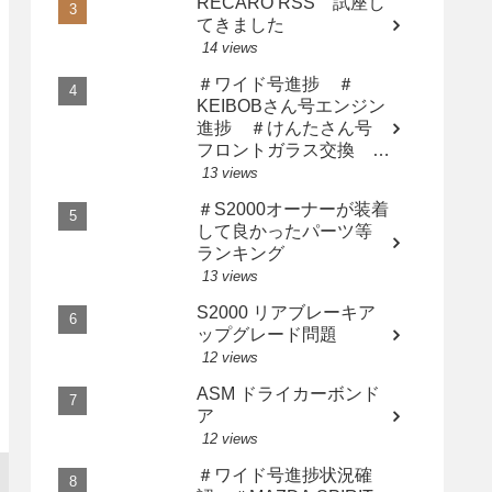
RECARO RSS 試座し
てきました
14 views
＃ワイド号進捗 ＃
KEIBOBさん号エンジン
進捗 ＃けんたさん号
フロントガラス交換 ＃
サト橙さん漢の中の漢に
13 views
なる
＃S2000オーナーが装着
して良かったパーツ等
ランキング
13 views
S2000 リアブレーキア
ップグレード問題
12 views
ASM ドライカーボンド
ア
12 views
＃ワイド号進捗状況確