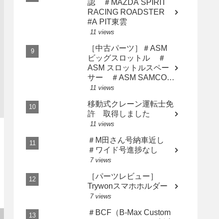
認 ＃MAZDA SPIRIT
RACING ROADSTER
#A PIT東雲
11 views
［中古パーツ］＃ASM
ビッグスロットル ＃
ASM スロットルスペー
サー ＃ASM SAMCO
インテークホース AP2
11 views
用3点セット
移動式クレーン運転士免
許 取得しました
11 views
＃M田さん号納車近し
＃ワイド号進捗なし
7 views
［パーツレビュー］
Trywonスマホホルダー
7 views
＃BCF（B-Max Custom