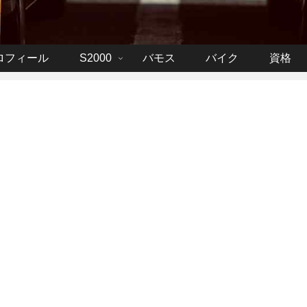
ロフィール
S2000
バモス
バイク
資格