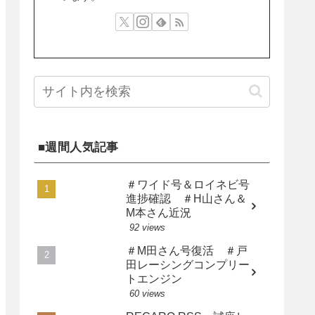
■週間人気記事
＃ワイド号＆ロイネビ号
進捗確認 ＃H山さん＆
M本さん近況
92 views
＃M田さん号復活 ＃戸
田レーシングコンプリー
トエンジン
60 views