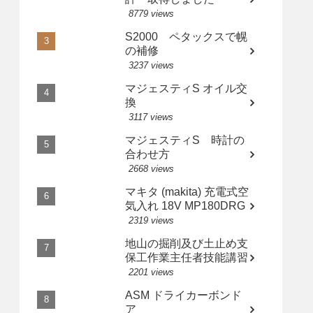
8779 views
S2000 ペタックスで幌
の補修
3237 views
マジェスティS オイル交
換
3117 views
マジェスティS 時計の
合わせ方
2668 views
マキタ (makita) 充電式空
気入れ 18V MP180DRG
2319 views
地山の掘削及び土止め支
保工作業主任者技能講習
2201 views
ASM ドライカーボンド
ア