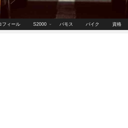
ロフィール
S2000
バモス
バイク
資格