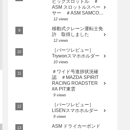
ビッグスロットル ＃
ASM スロットルスペー
サー ＃ASM SAMCO
インテークホース AP2
12 views
用3点セット
移動式クレーン運転士免
許 取得しました
12 views
［パーツレビュー］
Trywonスマホホルダー
10 views
＃ワイド号進捗状況確
認 ＃MAZDA SPIRIT
RACING ROADSTER
#A PIT東雲
9 views
［パーツレビュー］
LISENスマホホルダー
9 views
ASM ドライカーボンド