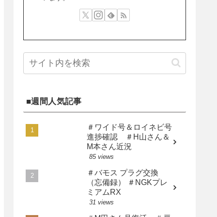
■週間人気記事
＃ワイド号＆ロイネビ号
進捗確認 ＃H山さん＆
M本さん近況
85 views
＃バモス プラグ交換
（忘備録） ＃NGKプレ
ミアムRX
31 views