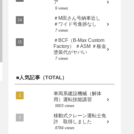
ア
9 views
＃M田さん号納車近し
＃ワイド号進捗なし
7 views
＃BCF（B-Max Custom
Factory） ＃ASM ＃板金
塗装代がヤバい
7 views
■人気記事（TOTAL）
車両系建設機械（解体
用）運転技能講習
9903 views
移動式クレーン運転士免
許 取得しました
8784 views