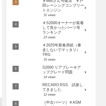
＃M田さん号復活 ＃戸
田レーシングコンプリー
トエンジン
31 views
＃S2000オーナーが装着
して良かったパーツ等
ランキング
23 views
＃2025年新春房総（暴
走しないでマッタリ）
TRG
15 views
S2000 リアブレーキア
ップグレード問題
14 views
RECARO RSS 試座し
てきました
12 views
［中古パーツ］＃ASM