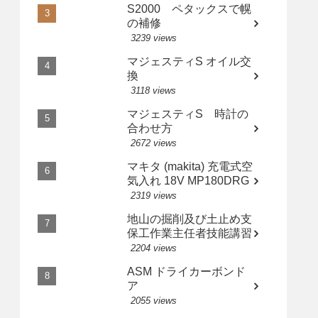
S2000 ペタックスで幌
の補修
3239 views
マジェスティS オイル交
換
3118 views
マジェスティS 時計の
合わせ方
2672 views
マキタ (makita) 充電式空
気入れ 18V MP180DRG
2319 views
地山の掘削及び土止め支
保工作業主任者技能講習
2204 views
ASM ドライカーボンド
ア
2055 views