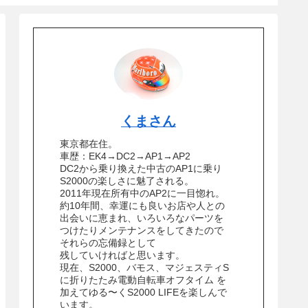
くまさん
東京都在住。
車歴：EK4→DC2→AP1→AP2
DC2から乗り換えた中古のAP1に乗り
S2000の楽しさに魅了される。
2011年現在所有中のAP2に一目惚れ。
約10年間、幸運にも良いお店や人との
出会いに恵まれ、いろいろなパーツを
つけたりメンテナンスをしてきたので
それらの忘備録として
残していければと思います。
現在、S2000、バモス、マジェスティS
に折りたたみ電動自転車オフタイム を
加えてゆる〜くS2000 LIFEを楽しんで
います。