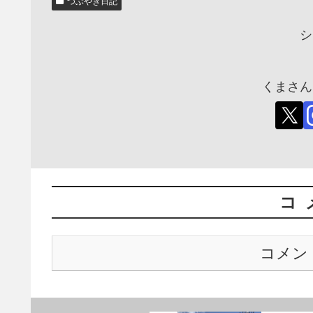
つぶやき日記
シ
くまさん
コ
コメン