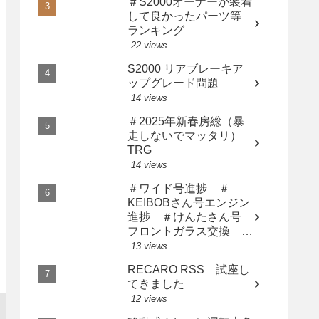
＃S2000オーナーが装着
して良かったパーツ等
ランキング
22 views
S2000 リアブレーキア
ップグレード問題
14 views
＃2025年新春房総（暴
走しないでマッタリ）
TRG
14 views
＃ワイド号進捗 ＃
KEIBOBさん号エンジン
進捗 ＃けんたさん号
フロントガラス交換 ＃
サト橙さん漢の中の漢に
13 views
なる
RECARO RSS 試座し
てきました
12 views