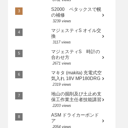
S2000 ペタックスで幌
の補修
3239 views
マジェスティS オイル交
換
3117 views
マジェスティS 時計の
合わせ方
2671 views
マキタ (makita) 充電式空
気入れ 18V MP180DRG
2319 views
地山の掘削及び土止め支
保工作業主任者技能講習
2203 views
ASM ドライカーボンド
ア
2054 views