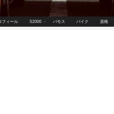
ロフィール
S2000
バモス
バイク
資格