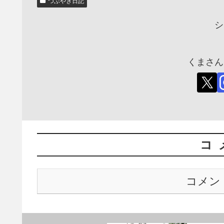
つぶやき日記
シ
くまさん
コ
コメン