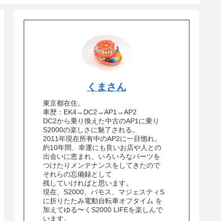
くまさん
東京都在住。
車歴：EK4→DC2→AP1→AP2
DC2から乗り換えた中古のAP1に乗り
S2000の楽しさに魅了される。
2011年現在所有中のAP2に一目惚れ。
約10年間、幸運にも良いお店や人との
出会いに恵まれ、いろいろなパーツを
つけたりメンテナンスをしてきたので
それらの忘備録として
残していければと思います。
現在、S2000、バモス、マジェスティS
に折りたたみ電動自転車オフタイム を
加えてゆる〜くS2000 LIFEを楽しんで
います。