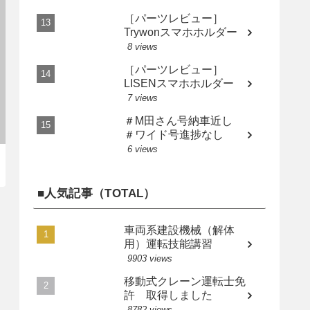
［パーツレビュー］
Trywonスマホホルダー
8 views
［パーツレビュー］
LISENスマホホルダー
7 views
＃M田さん号納車近し
＃ワイド号進捗なし
6 views
■人気記事（TOTAL）
車両系建設機械（解体
用）運転技能講習
9903 views
移動式クレーン運転士免
許 取得しました
8782 views