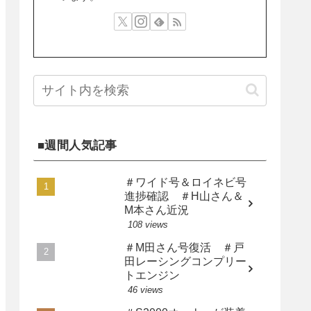
■週間人気記事
＃ワイド号＆ロイネビ号
進捗確認 ＃H山さん＆
M本さん近況
108 views
＃M田さん号復活 ＃戸
田レーシングコンプリー
トエンジン
46 views