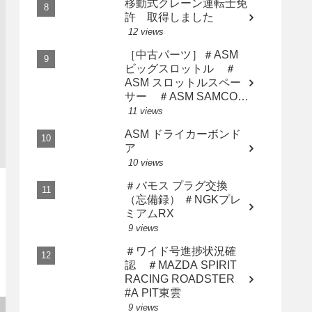
移動式クレーン運転士免
許 取得しました
12 views
［中古パーツ］＃ASM
ビッグスロットル ＃
ASM スロットルスペー
サー ＃ASM SAMCO
インテークホース AP2
11 views
用3点セット
ASM ドライカーボンド
ア
10 views
＃バモス プラグ交換
（忘備録） ＃NGKプレ
ミアムRX
9 views
＃ワイド号進捗状況確
認 ＃MAZDA SPIRIT
RACING ROADSTER
#A PIT東雲
9 views