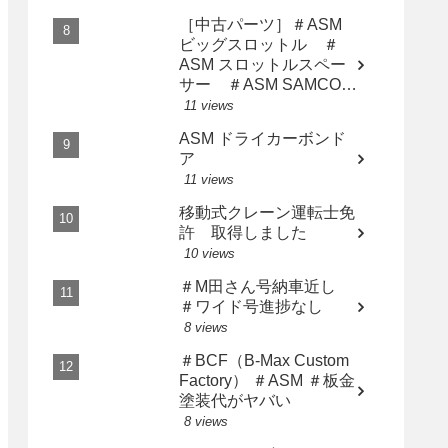
［中古パーツ］＃ASM
ビッグスロットル ＃
ASM スロットルスペー
サー ＃ASM SAMCO
インテークホース AP2
11 views
用3点セット
ASM ドライカーボンド
ア
11 views
移動式クレーン運転士免
許 取得しました
10 views
＃M田さん号納車近し
＃ワイド号進捗なし
8 views
＃BCF（B-Max Custom
Factory） ＃ASM ＃板金
塗装代がヤバい
8 views