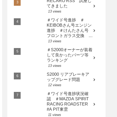
RECARO RSS 試座し
てきました
13 views
＃ワイド号進捗 ＃
KEIBOBさん号エンジン
進捗 ＃けんたさん号
フロントガラス交換 ＃
サト橙さん漢の中の漢に
13 views
なる
＃S2000オーナーが装着
して良かったパーツ等
ランキング
13 views
S2000 リアブレーキア
ップグレード問題
12 views
＃ワイド号進捗状況確
認 ＃MAZDA SPIRIT
RACING ROADSTER
#A PIT東雲
11 views