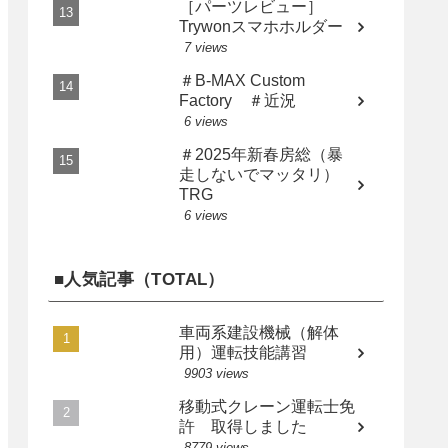
［パーツレビュー］
Trywonスマホホルダー
7 views
＃B-MAX Custom
Factory ＃近況
6 views
＃2025年新春房総（暴
走しないでマッタリ）
TRG
6 views
■人気記事（TOTAL）
車両系建設機械（解体
用）運転技能講習
9903 views
移動式クレーン運転士免
許 取得しました
8779 views