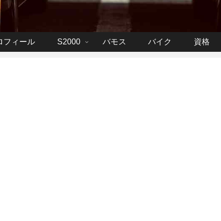
ロフィール
S2000
バモス
バイク
資格