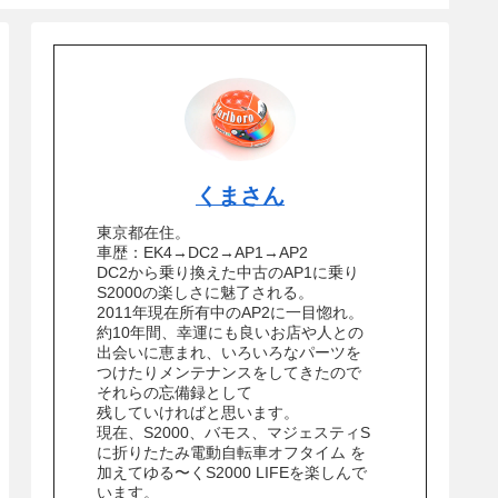
くまさん
東京都在住。
車歴：EK4→DC2→AP1→AP2
DC2から乗り換えた中古のAP1に乗り
S2000の楽しさに魅了される。
2011年現在所有中のAP2に一目惚れ。
約10年間、幸運にも良いお店や人との
出会いに恵まれ、いろいろなパーツを
つけたりメンテナンスをしてきたので
それらの忘備録として
残していければと思います。
現在、S2000、バモス、マジェスティS
に折りたたみ電動自転車オフタイム を
加えてゆる〜くS2000 LIFEを楽しんで
います。