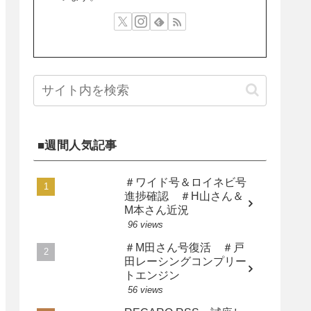
■週間人気記事
＃ワイド号＆ロイネビ号
進捗確認 ＃H山さん＆
M本さん近況
96 views
＃M田さん号復活 ＃戸
田レーシングコンプリー
トエンジン
56 views