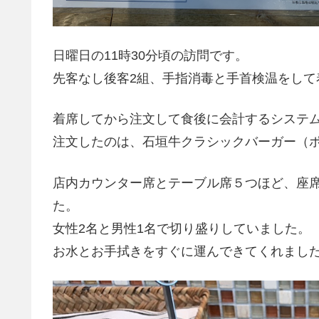
日曜日の11時30分頃の訪問です。
先客なし後客2組、手指消毒と手首検温をして
着席してから注文して食後に会計するシステ
注文したのは、石垣牛クラシックバーガー（ポテ
店内カウンター席とテーブル席５つほど、座
た。
女性2名と男性1名で切り盛りしていました。
お水とお手拭きをすぐに運んできてくれまし