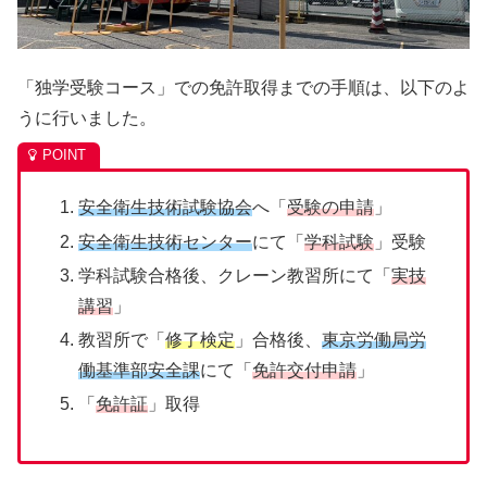
「独学受験コース」での免許取得までの手順は、以下のよ
うに行いました。
安全衛生技術試験協会
へ「
受験の申請
」
安全衛生技術センター
にて「
学科試験
」受験
学科試験合格後、クレーン教習所にて「
実技
講習
」
教習所で「
修了検定
」合格後、
東京労働局労
働基準部安全課
にて「
免許交付申請
」
「
免許証
」取得