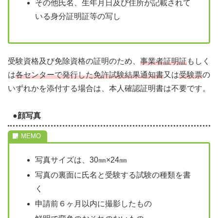
その他氏名、生年月日及び住所が記載されて
いる身分証明証等の写し
受験資格及び免除資格の証明のため、
事業者証明証
もしく
は
各センターで発行した免許試験結果通知書
又は
受験票
の
いずれかを添付する場合は、本人確認証明書は不要です。
●顔写真
写真サイズは、30㎜×24㎜
写真の裏面に氏名と受験する試験の種類を書
く
申請前６ヶ月以内に撮影したもの