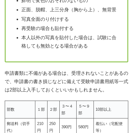
鮮明で変色のおそれのないもの
正面、脱帽、上三分身（胸から上）、無背景
写真全面のり付けする
再受験の場合も貼付する
本人以外の写真を貼付した場合は、試験に合
格しても無効となる場合がある
申請書類に不備がある場合は、受理されないことがあるの
で、申請書の書き損じなどに備えて受験申請書用紙等一式
は2部以上入手しておくといいかもしれません。
３〜４
５〜９
部数
１部
２部
10部以上
部
部
郵送料（切手
210
250
着払い（宅配便
390円
580円
代）
円
円
等）