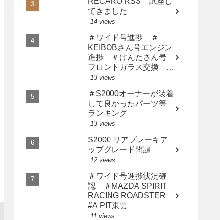
RECARO RSS 試座し
てきました
14 views
＃ワイド号進捗 ＃
KEIBOBさん号エンジン
進捗 ＃けんたさん号
フロントガラス交換 ＃
サト橙さん漢の中の漢に
13 views
なる
＃S2000オーナーが装着
して良かったパーツ等
ランキング
13 views
S2000 リアブレーキア
ップグレード問題
12 views
＃ワイド号進捗状況確
認 ＃MAZDA SPIRIT
RACING ROADSTER
#A PIT東雲
11 views