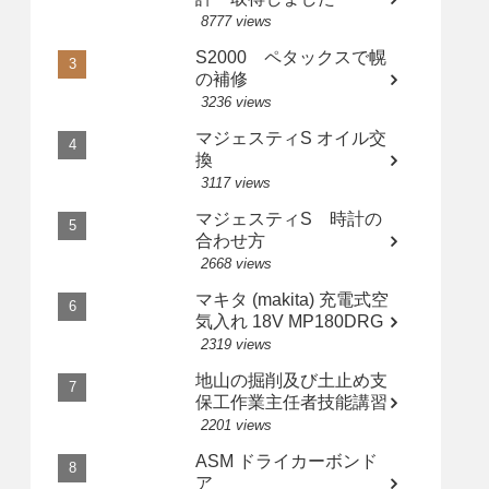
8777 views
S2000 ペタックスで幌
の補修
3236 views
マジェスティS オイル交
換
3117 views
マジェスティS 時計の
合わせ方
2668 views
マキタ (makita) 充電式空
気入れ 18V MP180DRG
2319 views
地山の掘削及び土止め支
保工作業主任者技能講習
2201 views
ASM ドライカーボンド
ア