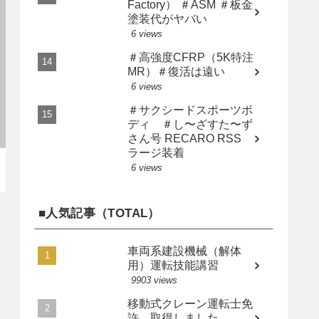
Factory） ＃ASM ＃板金
塗装代がヤバい
6 views
＃高強度CFRP（5K特注
MR）＃復活は遠い
6 views
＃サクシードスポーツボ
ディ ＃し〜ざすた〜ず
さん号 RECARO RSS
ラージ装着
6 views
■人気記事（TOTAL）
車両系建設機械（解体
用）運転技能講習
9903 views
移動式クレーン運転士免
許 取得しました