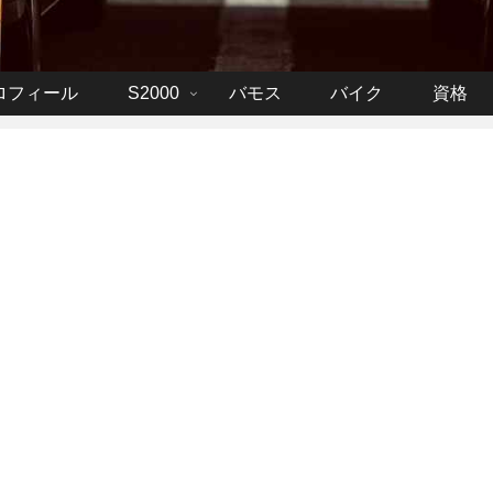
ロフィール
S2000
バモス
バイク
資格