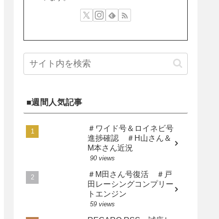
■週間人気記事
＃ワイド号＆ロイネビ号
進捗確認 ＃H山さん＆
M本さん近況
90 views
＃M田さん号復活 ＃戸
田レーシングコンプリー
トエンジン
59 views