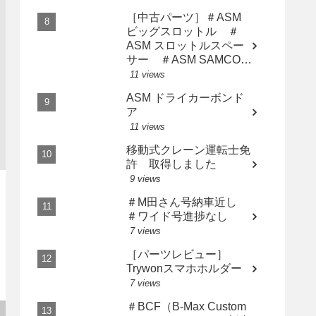
［中古パーツ］＃ASM
ビッグスロットル ＃
ASM スロットルスペー
サー ＃ASM SAMCO
インテークホース AP2
11 views
用3点セット
ASM ドライカーボンド
ア
11 views
移動式クレーン運転士免
許 取得しました
9 views
＃M田さん号納車近し
＃ワイド号進捗なし
7 views
［パーツレビュー］
Trywonスマホホルダー
7 views
＃BCF（B-Max Custom