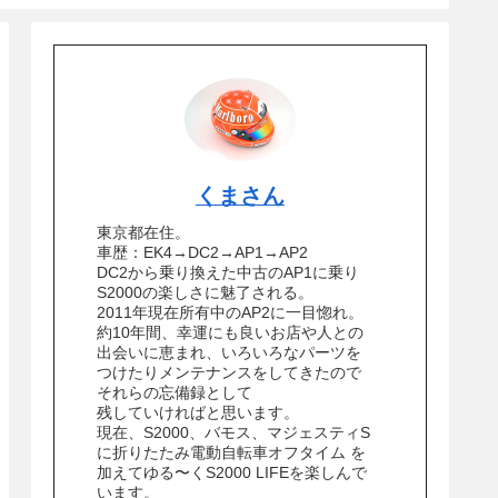
くまさん
東京都在住。
車歴：EK4→DC2→AP1→AP2
DC2から乗り換えた中古のAP1に乗り
S2000の楽しさに魅了される。
2011年現在所有中のAP2に一目惚れ。
約10年間、幸運にも良いお店や人との
出会いに恵まれ、いろいろなパーツを
つけたりメンテナンスをしてきたので
それらの忘備録として
残していければと思います。
現在、S2000、バモス、マジェスティS
に折りたたみ電動自転車オフタイム を
加えてゆる〜くS2000 LIFEを楽しんで
います。