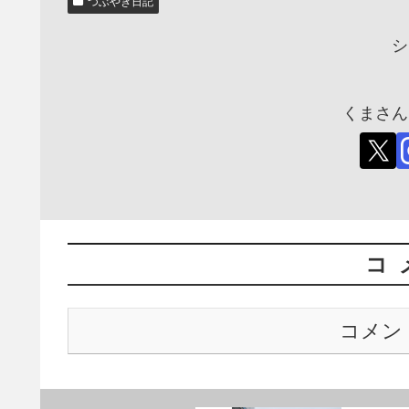
つぶやき日記
シ
くまさん
コ
コメン